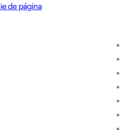
pie de página
Ro
Ser
Res
Ro
Gal
Re