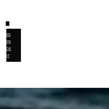
og
cation
EN
ES
FR
DE
IT