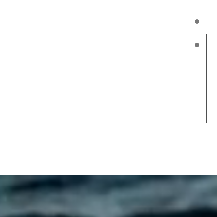
Bl
Loc
os cookies propias y de terceros para analizar el uso del sit
e publicidad relacionada con tus preferencias sobre la bas
laborado a partir de tus hábitos de navegación (por ejemplo,
 o la integración de visitas desde distintos dispositivos).
uación, podrás aceptar todas pulsando en la opción “Acept
 todas menos las estrictamente necesarias haciendo clic en
r" o configurarlas según tus preferencias mediante el botó
rar”.
 información consulta nuestra
política de cookies
.
hazar
Configurar
Ac