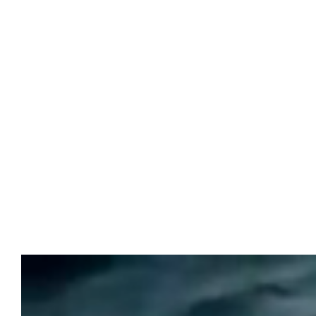
Utilizam
mostrart
perfil e
visitadas
A contin
rechazar
"Rechaza
“Configu
Para más
Rec