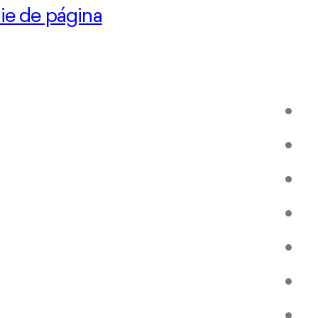
pie de página
Hab
Ser
Res
Ro
Gal
Op