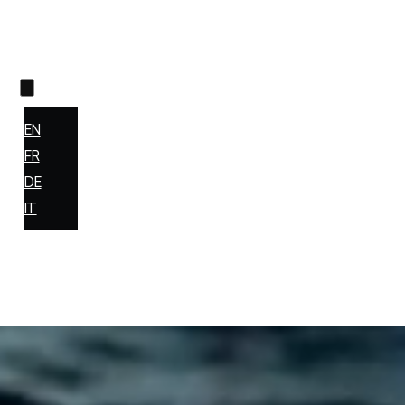
og
alización
io web y
e de un
ES
 páginas
EN
ar”,
FR
DE
n
IT
eptar