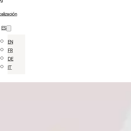
og
alización
ES
EN
FR
DE
IT