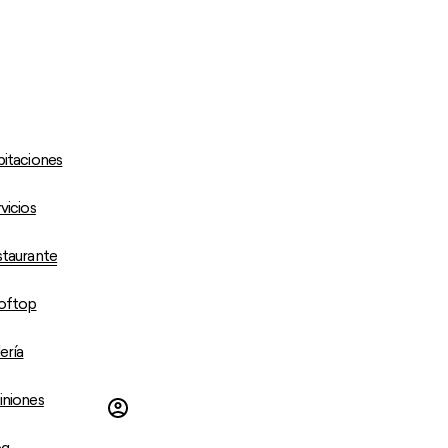
itaciones
vicios
taurante
oftop
ería
iniones