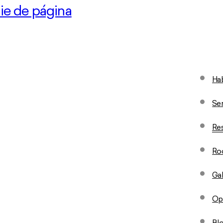
pie de página
Hab
Ser
Res
Ro
Gal
Op