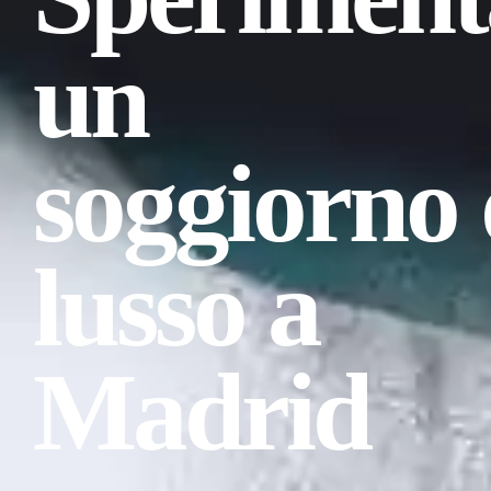
un
soggiorno 
lusso a
Madrid