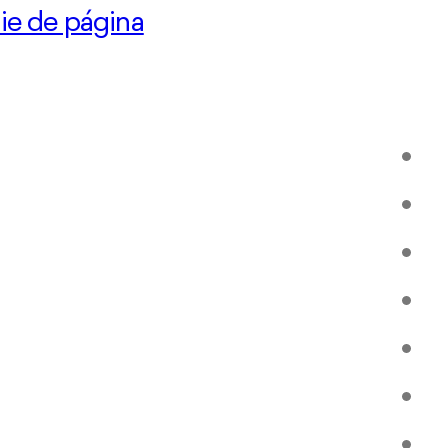
pie de página
Le
Ser
Il 
Ro
Gal
Co