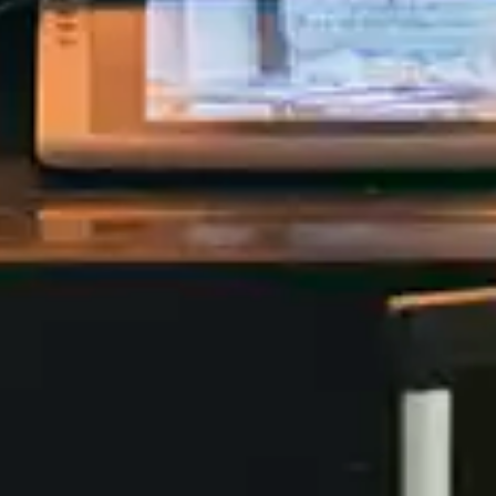
sobre Plaza de
e la capital compiten por tener la
el afterwork. La de este hotel
va para huéspedes, tiene buenas
 pero sus vistas de 360º sobre Plaza