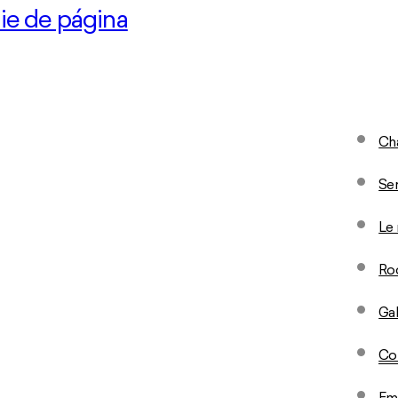
pie de página
pool with a view in Madrid then
stay at. Residents of the hotel have
nd bar which offers panoramic views
Ch
 Gran Via.
Ser
Le 
Ro
Gal
Co