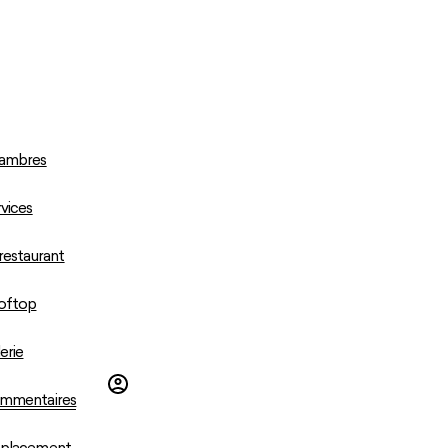
ambres
vices
restaurant
oftop
erie
mmentaires