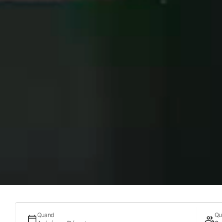
Dear Hotel, una
de madrid
Detrás del agradable interior
Hotel está catalana Sandra Tarr
responsable de dar forma, luz y
establecimiento que se ubica
neoclásico de la Gran Vía madr
Quand
Qu