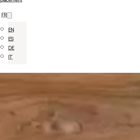
placement
FR
EN
ES
DE
IT