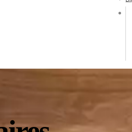
Em
sticado
 regresan los días infinitos, las
ires
lvidables.