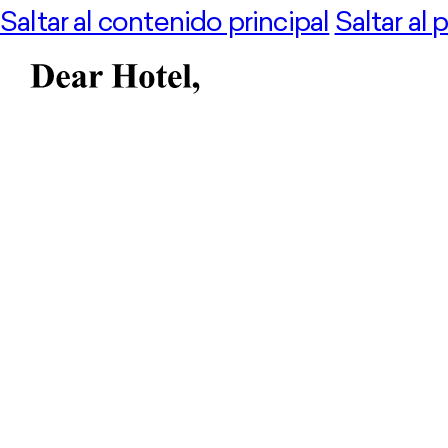
Saltar al contenido principal
Saltar al 
If you are looking for a hotel 
the Dear Hotel is the place to 
access to the roof top pool a
out across the city and up the
The Luxury Editor