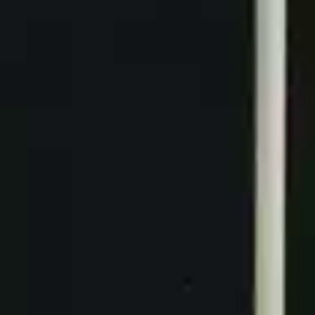
 la sierra son un póker de ases