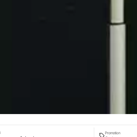
 ventana al cielo
ismo de Dear
uella. Acierto seguro. Ella ha sido la
 color a un lujoso
 en un emblemático edificio
ileña, cerca de la plaza España.
i
Promotion