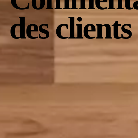
Dear Hotel te invita a refresca
des clients
vistas sobre Madrid.
Glamour España