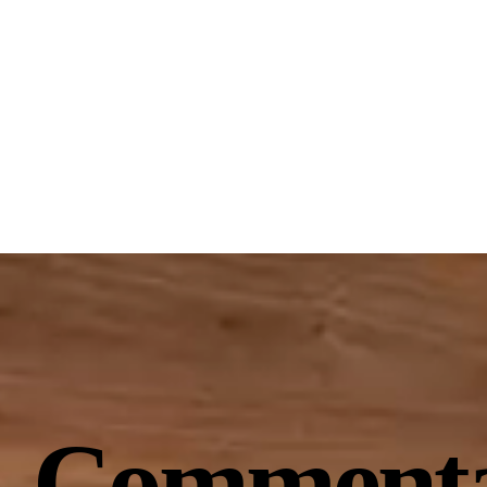
Casual vs. Sofi
El mes que se estrena el verano
Commenta
noches eternas y las cenas ino