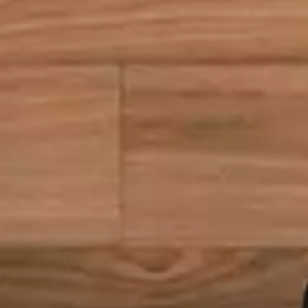
Colorear las ta
los smoothies 
En la planta 14 de Dear Hotel (
Sandra Tarruella ha alumbrad
espacio (con terraza) desde do
con
smoothies
de colores.