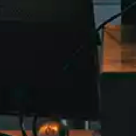
Vistas de 360º 
España
Llega el verano y los hoteles d
mejor azotea con piscina para 
boutique, Dear Hotel, exclusi
cartas: no será la más grande,