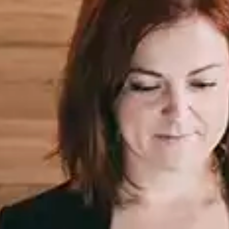
rdes con
de Nice to Meet You
Gran Vía, 80, Madrid
), la interiorista
o
Meet You Restaurant & Lounge
, un
nde admirar la capital y brindar