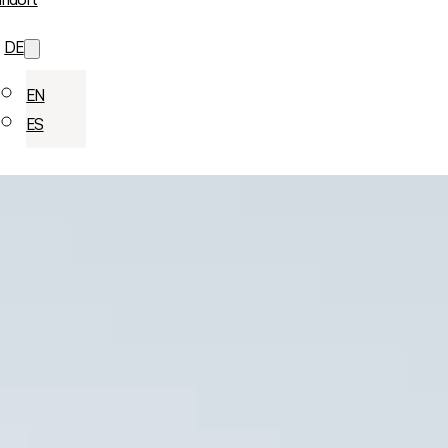
andort
DE
EN
ES