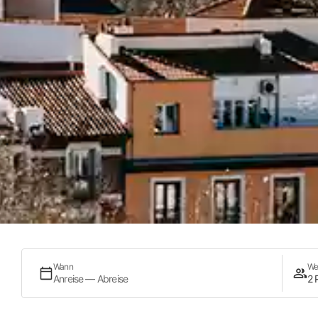
Wann
We
Anreise — Abreise
2 