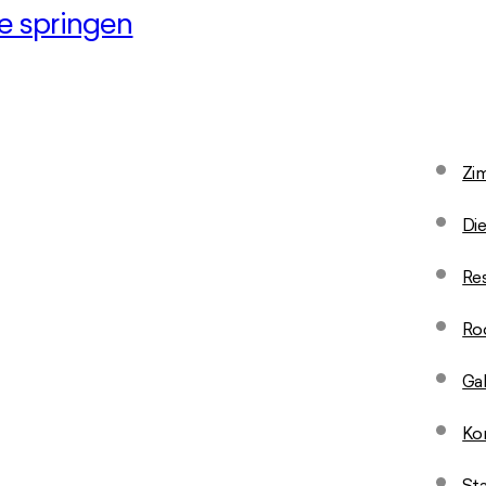
le springen
Zi
Die
Res
Ro
Gal
Ko