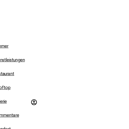
mmer
nstleistungen
taurant
oftop
erie
mmentare